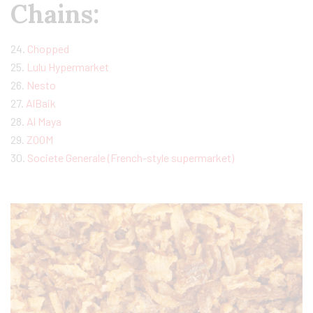
Chains:
24.
Chopped
25.
Lulu Hypermarket
26.
Nesto
27.
AlBaik
28.
Al Maya
29.
ZOOM
30.
Societe Generale (French-style supermarket)